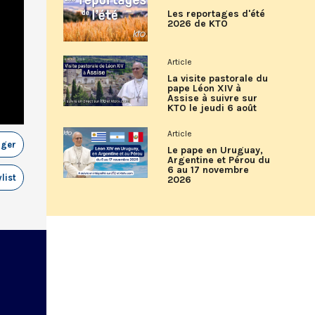
Les reportages d'été
2026 de KTO
Article
La visite pastorale du
pape Léon XIV à
Assise à suivre sur
KTO le jeudi 6 août
Article
ager
Le pape en Uruguay,
Argentine et Pérou du
6 au 17 novembre
list
2026