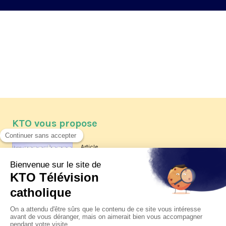
KTO vous propose
Article
Les reportages d'été 2026 de KTO
Article
La visite pastorale du pape Léon
XIV à Assise à suivre sur KTO le
jeudi 6 août