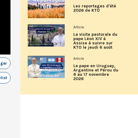
Les reportages d'été
2026 de KTO
Article
La visite pastorale du
pape Léon XIV à
Assise à suivre sur
KTO le jeudi 6 août
Article
ager
Le pape en Uruguay,
Argentine et Pérou du
6 au 17 novembre
list
2026