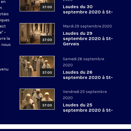
 en
Laudes du 30
37:00
en
septembre 2020 à St-
otais
Gervais
tiques
 est
Mardi 29 septembre 2020
e" –
Laudes du 29
septembre 2020 à St-
vre la
37:00
Gervais
l nous
Samedi 26 septembre
2020
 venu
Laudes du 26
37:00
septembre 2020 à St-
Gervais
Vendredi 25 septembre
2020
Laudes du 25
37:00
septembre 2020 à St-
Gervais