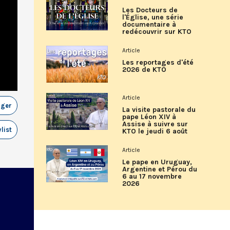
Les Docteurs de
l'Église, une série
documentaire à
redécouvrir sur KTO
Article
Les reportages d'été
2026 de KTO
Article
ager
La visite pastorale du
pape Léon XIV à
Assise à suivre sur
list
KTO le jeudi 6 août
Article
Le pape en Uruguay,
Argentine et Pérou du
6 au 17 novembre
2026