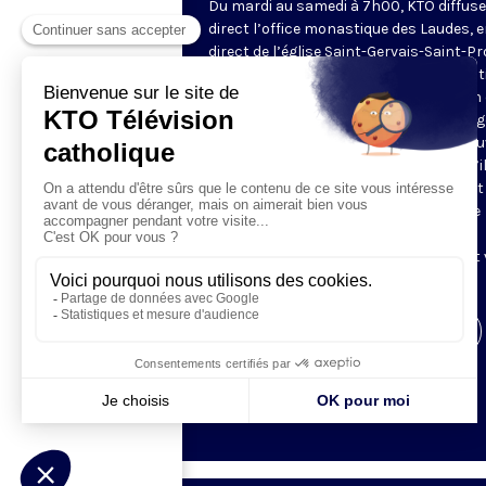
Du mardi au samedi à 7h00, KTO diffuse
direct l’office monastique des Laudes, 
direct de l’église Saint-Gervais-Saint-Pr
(Paris IVe), avec les Fraternités Monas
de Jérusalem. Les Laudes – dont le nom
dérivé du terme latin qui signifie "louang
sont d’abord la prière de louange qui ou
journée pour remercier Dieu du don qu’i
fait de ce jour nouveau, et le placer tout
entier sous son regard. Mais son heure
matinale éveille aussi le souvenir de la
Résurrection du Seigneur, "soleil levant
nous visiter" (Lc 1,28).
Visiter la page de l'émission