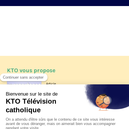
KTO vous propose
Article
Les reportages d'été 2026 de KTO
Article
La visite pastorale du pape Léon
XIV à Assise à suivre sur KTO le
jeudi 6 août