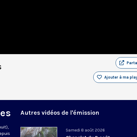
Part
s
Ajouter à ma play
des
Autres vidéos de l'émission
uit),
Samedi 8 août 2026
epuis