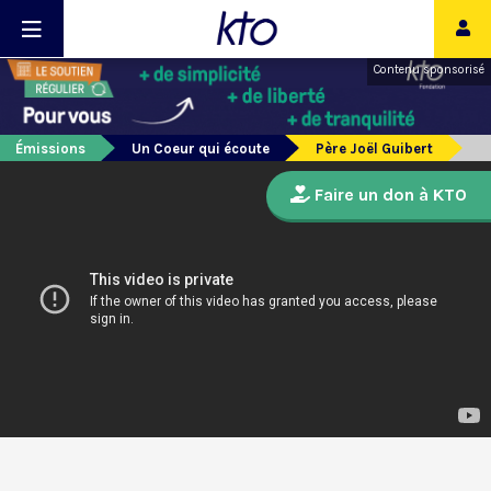
Contenu sponsorisé
Émissions
Un Coeur qui écoute
Père Joël Guibert
Faire un don à KTO