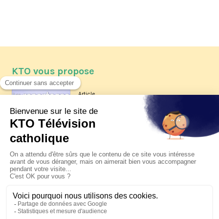
KTO vous propose
Article
Les reportages d'été 2026 de KTO
Article
La visite pastorale du pape Léon
XIV à Assise à suivre sur KTO le
jeudi 6 août
Article
Le pape en Uruguay, Argentine et
Pérou du 6 au 17 novembre 2026