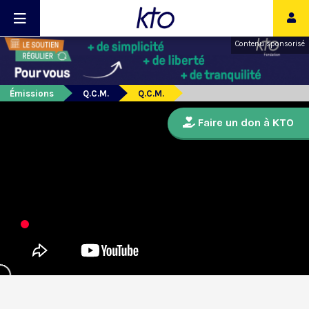
Contenu sponsorisé
Émissions
Q.C.M.
Q.C.M.
Faire un don à KTO