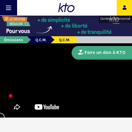
Contenu sponsorisé
Émissions
Q.C.M.
Q.C.M.
Faire un don à KTO