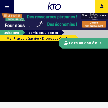
Contenu sponsorisé
Émissions
La Vie des Diocèses
Mgr François Garnier - Diocèse de Cambrai
Faire un don à KTO