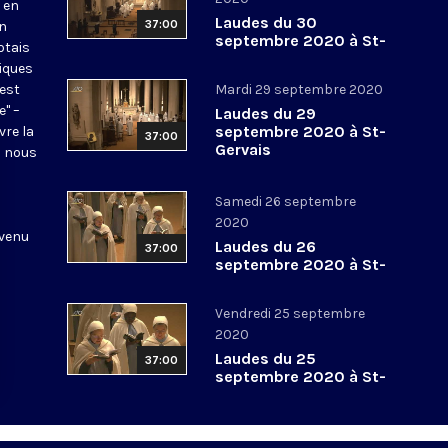
 en
Laudes du 30
37:00
en
septembre 2020 à St-
otais
Gervais
tiques
 est
Mardi 29 septembre 2020
e" –
Laudes du 29
septembre 2020 à St-
vre la
37:00
Gervais
l nous
Samedi 26 septembre
2020
 venu
Laudes du 26
37:00
septembre 2020 à St-
Gervais
Vendredi 25 septembre
2020
Laudes du 25
37:00
septembre 2020 à St-
Gervais