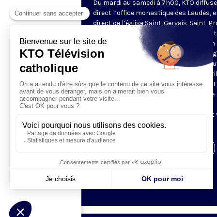
Du mardi au samedi à 7h00, KTO diffuse
direct l’office monastique des Laudes, 
direct de l’église Saint-Gervais-Saint-Pr
(Paris IVe), avec les Fraternités Monas
de Jérusalem. Les Laudes – dont le nom
dérivé du terme latin qui signifie "louang
sont d’abord la prière de louange qui ou
journée pour remercier Dieu du don qu’i
fait de ce jour nouveau, et le placer tout
entier sous son regard. Mais son heure
matinale éveille aussi le souvenir de la
Résurrection du Seigneur, "soleil levant
nous visiter" (Lc 1,28).
Visiter la page de l'émission