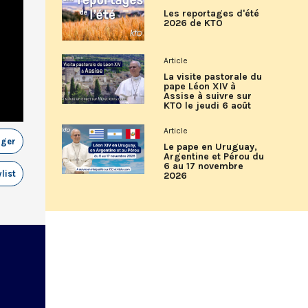
Les reportages d'été
2026 de KTO
Article
La visite pastorale du
pape Léon XIV à
Assise à suivre sur
KTO le jeudi 6 août
Article
ager
Le pape en Uruguay,
Argentine et Pérou du
6 au 17 novembre
list
2026