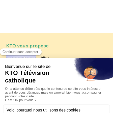
KTO vous propose
Article
Les reportages d'été 2026 de KTO
Article
La visite pastorale du pape Léon
XIV à Assise à suivre sur KTO le
jeudi 6 août
Article
Le pape en Uruguay, Argentine et