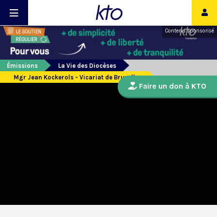
Contenu sponsorisé
Émissions
La Vie des Diocèses
Mgr Jean Kockerols - Vicariat de Bruxelles
Faire un don à KTO