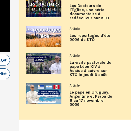
Les Docteurs de
l'Église, une série
documentaire à
redécouvrir sur KTO
Article
Les reportages d'été
2026 de KTO
Article
ager
La visite pastorale du
pape Léon XIV à
Assise à suivre sur
list
KTO le jeudi 6 août
Article
Le pape en Uruguay,
Argentine et Pérou du
6 au 17 novembre
2026