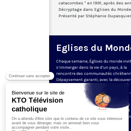
catacombes " en 1991, après des 
Décryptage dans Eglises du Monde
Présenté par Stéphanie Dupasquier
Eglises du Mond
Chaque semaine, Églises du monde invit
s’immerger dans la vie d’un pays, à la
rencontre des communautés chrétienn
Dépaysement garanti, avec la découver
des spécificités et du rayonnement de
l’Église catholique ou de ses difficultés.
delà de l’actualité, il s’agit aussi de
comprendre les grands enjeux du pays 
contribution que les chrétiens peuvent
apporter à la société. Présenté par Mar
Fontenille chaque jeudi à 21h45.