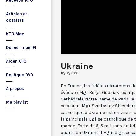
Recevoir KTO
Articles et
dossiers
KTO Mag
Donner mon IFI
Aider KTO
Ukraine
12/12/2012
Boutique DVD
En France, les fidèles ukrainiens d
A propos
évêque : Mgr Borys Gudziak, exarque
Cathédrale Notre-Dame de Paris le 
Ma playlist
occasion, Mgr Sviatoslav Shevchuk,
catholique d’Ukraine est en visite 
la principale Eglise catholique de t
monde. Forte de 5, 5 millions de fid
quarts en Ukraine, l’Eglise gréco ca