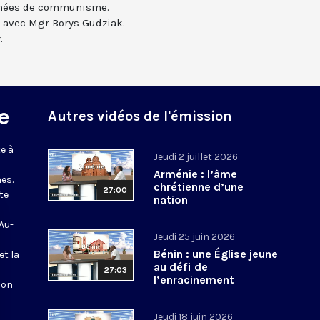
années de communisme.
 avec Mgr Borys Gudziak.
.
e
Autres vidéos de l'émission
e à
Jeudi 2 juillet 2026
Arménie : l’âme
es.
chrétienne d’une
27:00
te
nation
 Au-
Jeudi 25 juin 2026
Bénin : une Église jeune
et la
au défi de
27:03
l’enracinement
ion
Jeudi 18 juin 2026