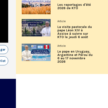
Les reportages d'été
2026 de KTO
Article
La visite pastorale du
pape Léon XIV à
Assise à suivre sur
KTO le jeudi 6 août
Article
ager
Le pape en Uruguay,
Argentine et Pérou du
6 au 17 novembre
list
2026