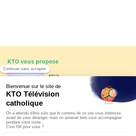
KTO vous propose
Article
Les reportages d'été 2026 de KTO
Article
La visite pastorale du pape Léon
XIV à Assise à suivre sur KTO le
jeudi 6 août
Article