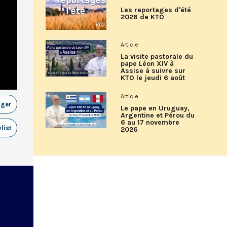
Les reportages d'été
2026 de KTO
Article
La visite pastorale du
pape Léon XIV à
Assise à suivre sur
KTO le jeudi 6 août
Article
ager
Le pape en Uruguay,
Argentine et Pérou du
6 au 17 novembre
list
2026