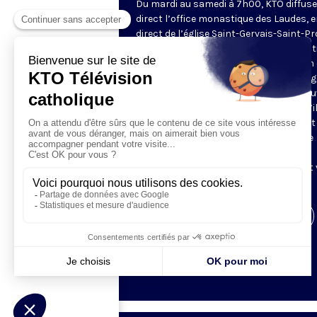
Du mardi au samedi à 7h00, KTO diffuse
direct l’office monastique des Laudes, 
direct de l’église Saint-Gervais-Saint-Pr
(Paris IVe), avec les Fraternités Monas
de Jérusalem. Les Laudes – dont le nom
dérivé du terme latin qui signifie "louang
sont d’abord la prière de louange qui ou
journée pour remercier Dieu du don qu’i
fait de ce jour nouveau, et le placer tout
entier sous son regard. Mais son heure
matinale éveille aussi le souvenir de la
Résurrection du Seigneur, "soleil levant
nous visiter" (Lc 1,28).
Visiter la page de l'émission