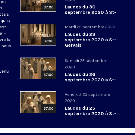
 en
Laudes du 30
37:00
en
septembre 2020 à St-
otais
Gervais
tiques
 est
Mardi 29 septembre 2020
e" –
Laudes du 29
septembre 2020 à St-
vre la
37:00
Gervais
l nous
Samedi 26 septembre
2020
 venu
Laudes du 26
37:00
septembre 2020 à St-
Gervais
Vendredi 25 septembre
2020
Laudes du 25
37:00
septembre 2020 à St-
Gervais