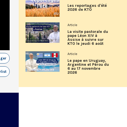
Les reportages d'été
2026 de KTO
Article
La visite pastorale du
pape Léon XIV à
Assise à suivre sur
KTO le jeudi 6 août
Article
ager
Le pape en Uruguay,
Argentine et Pérou du
6 au 17 novembre
list
2026