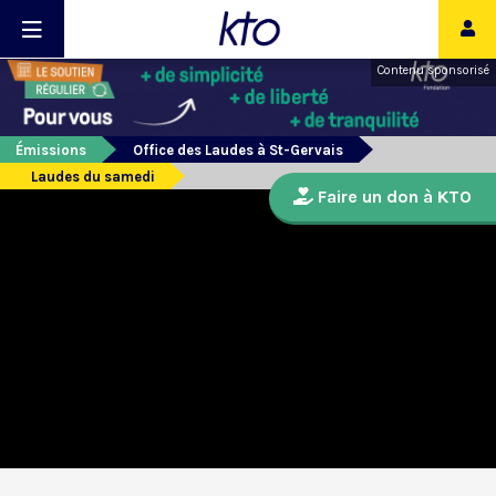
Contenu sponsorisé
Émissions
Office des Laudes à St-Gervais
Laudes du samedi
Faire un don à KTO