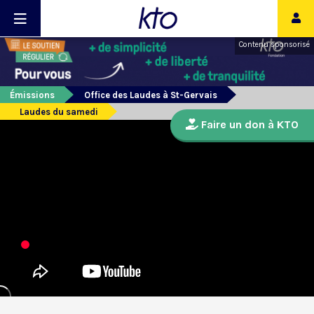
Contenu sponsorisé
Émissions
Office des Laudes à St-Gervais
Laudes du samedi
Faire un don à KTO