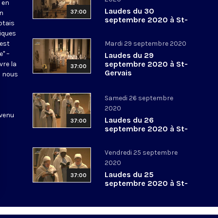
 en
Laudes du 30
37:00
en
septembre 2020 à St-
otais
Gervais
tiques
 est
Mardi 29 septembre 2020
e" –
Laudes du 29
septembre 2020 à St-
vre la
37:00
Gervais
l nous
Samedi 26 septembre
2020
 venu
Laudes du 26
37:00
septembre 2020 à St-
Gervais
Vendredi 25 septembre
2020
Laudes du 25
37:00
septembre 2020 à St-
Gervais