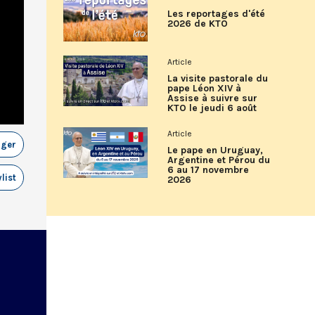
Les reportages d'été
2026 de KTO
Article
La visite pastorale du
pape Léon XIV à
Assise à suivre sur
KTO le jeudi 6 août
Article
ager
Le pape en Uruguay,
Argentine et Pérou du
6 au 17 novembre
list
2026