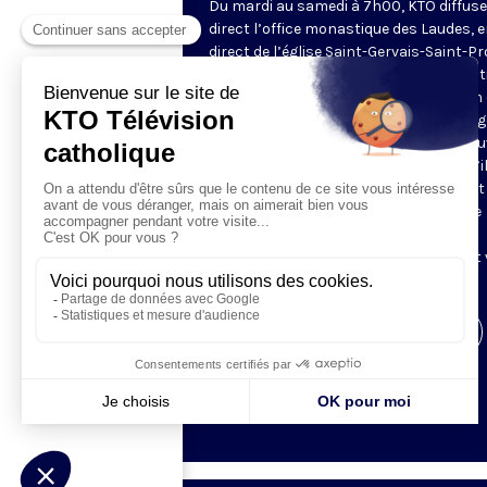
Du mardi au samedi à 7h00, KTO diffuse
direct l’office monastique des Laudes, 
direct de l’église Saint-Gervais-Saint-Pr
(Paris IVe), avec les Fraternités Monas
de Jérusalem. Les Laudes – dont le nom
dérivé du terme latin qui signifie "louang
sont d’abord la prière de louange qui ou
journée pour remercier Dieu du don qu’i
fait de ce jour nouveau, et le placer tout
entier sous son regard. Mais son heure
matinale éveille aussi le souvenir de la
Résurrection du Seigneur, "soleil levant
nous visiter" (Lc 1,28).
Visiter la page de l'émission