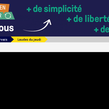
rvais
Laudes du jeudi