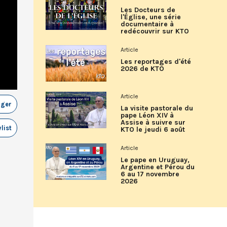
Les Docteurs de
l'Église, une série
documentaire à
redécouvrir sur KTO
Article
Les reportages d'été
2026 de KTO
Article
ager
La visite pastorale du
pape Léon XIV à
Assise à suivre sur
list
KTO le jeudi 6 août
Article
Le pape en Uruguay,
Argentine et Pérou du
6 au 17 novembre
2026