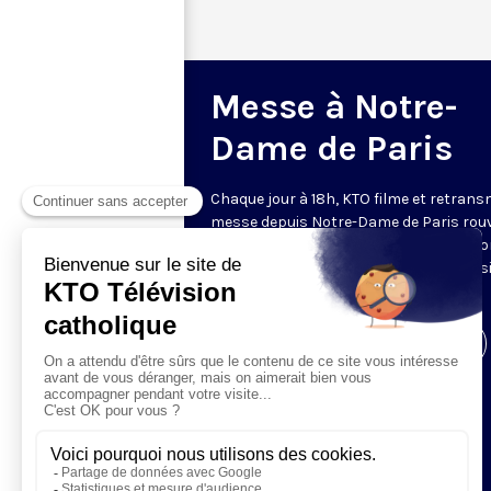
Messe à Notre-
Dame de Paris
Chaque jour à 18h, KTO filme et retrans
messe depuis Notre-Dame de Paris rouv
Les textes des Vêpres et de la messe so
presque toujours ceux qu’indiquent le s
www.aelf.org
.
Visiter la page de l'émission