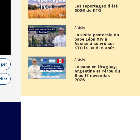
Les reportages d'été
2026 de KTO
Article
La visite pastorale du
pape Léon XIV à
Assise à suivre sur
KTO le jeudi 6 août
Article
ager
Le pape en Uruguay,
Argentine et Pérou du
6 au 17 novembre
list
2026