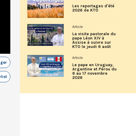
Les reportages d'été
2026 de KTO
Article
La visite pastorale du
pape Léon XIV à
Assise à suivre sur
KTO le jeudi 6 août
Article
ager
Le pape en Uruguay,
Argentine et Pérou du
6 au 17 novembre
list
2026