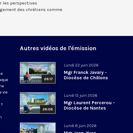
r les perspectives
gagement des chrétiens comme
Autres vidéos de l'émission
Lundi 22 juin 2026
Mgr Franck Javary -
se
Diocèse de Châlons
26:17
haque
ne
 vie
Lundi 15 juin 2026
Mgr Laurent Percerou -
 ?
Diocèse de Nantes
26:06
n
Lundi 8 juin 2026
Mgr Jean-Yves