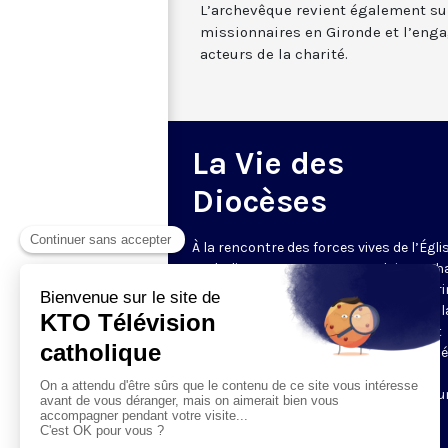
L’archevêque revient également su
missionnaires en Gironde et l’en
acteurs de la charité.
La Vie des
Diocèses
À la rencontre des forces vives de l’Égli
catholique en France et en Belgique. C
semaine, un évêque est reçu par Honori
Grasset pour remettre en perspective la
et l’actualité de son diocèse. Comment
l’Evangile est-il concrètement annoncé
Quelles sont les priorités pastorales ?
Reportages et interviews nourrissent u
échange franc et direct.