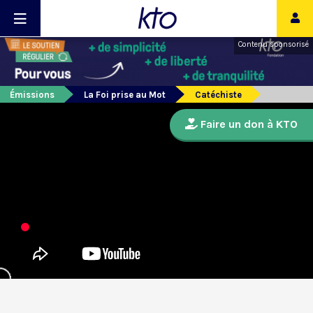
Contenu sponsorisé
Émissions
La Foi prise au Mot
Catéchiste
Faire un don à KTO