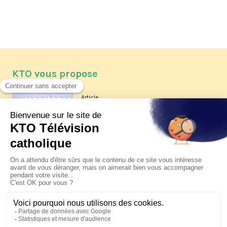
KTO vous propose
Article
Les reportages d'été 2026 de KTO
Article
La visite pastorale du pape Léon
XIV à Assise à suivre sur KTO le
jeudi 6 août
Article
Le pape en Uruguay, Argentine et
Pérou du 6 au 17 novembre 2026