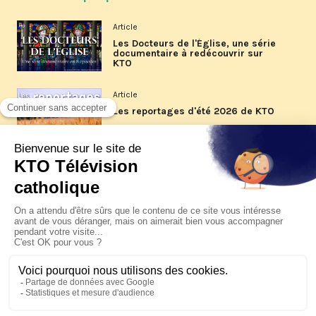
Article
Les Docteurs de l'Église, une série
documentaire à redécouvrir sur
KTO
Article
Les reportages d'été 2026 de KTO
Article
La visite pastorale du pape Léon
XIV à Assise à suivre sur KTO le
jeudi 6 août
Article
Le pape en Uruguay, Argentine et
Pérou du 6 au 17 novembre 2026