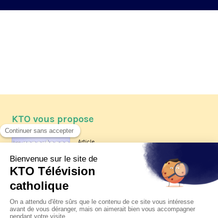
KTO vous propose
Article
Les reportages d'été 2026 de KTO
Article
La visite pastorale du pape Léon
XIV à Assise à suivre sur KTO le
jeudi 6 août