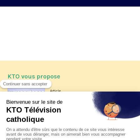
KTO vous propose
Article
Les reportages d'été 2026 de KTO
Article
La visite pastorale du pape Léon
XIV à Assise à suivre sur KTO le
jeudi 6 août