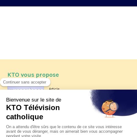
KTO vous propose
Article
Les reportages d'été 2026 de KTO
Article
La visite pastorale du pape Léon
XIV à Assise à suivre sur KTO le
jeudi 6 août