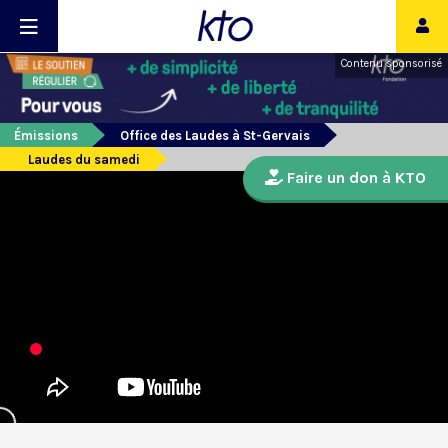
Contenu sponsorisé
Émissions
Office des Laudes à St-Gervais
Laudes du samedi
Faire un don à KTO