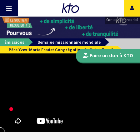
Contenu sponsorisé
Émissions
Semaine missionnaire mondiale
Père Yves-Marie Fradet Congrégation du Saint-Esprit
Faire un don à KTO