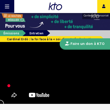
Contenu sponsorisé
Émissions
Entretien
Cardinal Erdö : la foi face à la « soi-disant sécularisation »
Faire un don à KTO