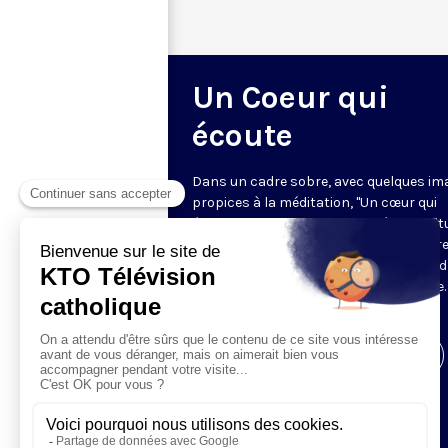
Un Coeur qui
écoute
Dans un cadre sobre, avec quelques im
propices à la méditation, "Un cœur qui
écoute" donne toute sa place à la spirit
sur le ton de l’intime. Cyril Lepeigneux r
un invité pour 26 minutes d’évocation 
vie, d’une intense expérience spirituelle. 
vivante et incarnée par des témoins.
Visiter la page de l'émission