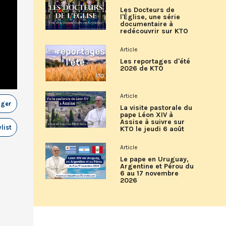
Les Docteurs de
l'Église, une série
documentaire à
redécouvrir sur KTO
Article
Les reportages d'été
2026 de KTO
Article
ager
La visite pastorale du
pape Léon XIV à
Assise à suivre sur
list
KTO le jeudi 6 août
Article
Le pape en Uruguay,
Argentine et Pérou du
6 au 17 novembre
2026