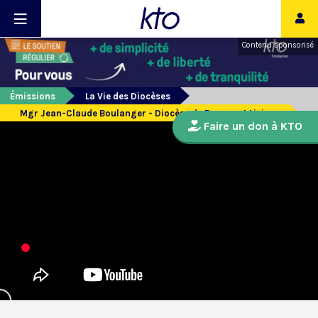
Contenu sponsorisé
Émissions
La Vie des Diocèses
Mgr Jean-Claude Boulanger - Diocèse de Bayeux et Lisieux
Faire un don à KTO