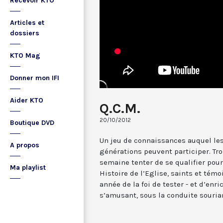
Recevoir KTO
Articles et
dossiers
KTO Mag
Donner mon IFI
Aider KTO
Q.C.M.
20/10/2012
Boutique DVD
Un jeu de connaissances auquel les
A propos
générations peuvent participer. Tr
semaine tenter de se qualifier pour 
Ma playlist
Histoire de l’Eglise, saints et témoi
année de la foi de tester - et d’enri
s’amusant, sous la conduite sourian