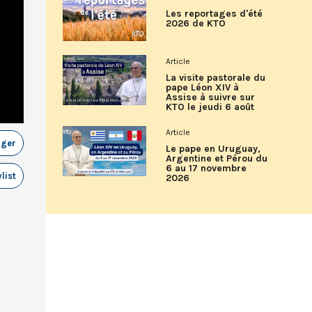
Les reportages d'été
2026 de KTO
Article
La visite pastorale du
pape Léon XIV à
Assise à suivre sur
KTO le jeudi 6 août
Article
ager
Le pape en Uruguay,
Argentine et Pérou du
6 au 17 novembre
list
2026