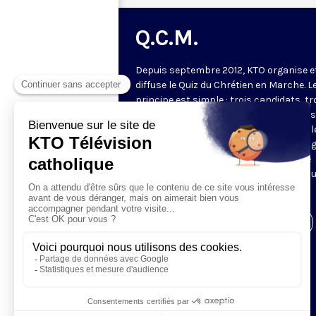
Q.C.M.
Depuis septembre 2012, KTO organise e
diffuse le Quiz du Chrétien en Marche. L
principe est simple : trois candidats, tr
manches. Les deux premières manches
jeu permettent de choisir les deux meil
candidats pour la manche finale. Le ga
de l'émission revient à la fin du mois se
confronter à deux autres gagnants po
tenter de gagner le lot majeur.
Visiter la page de l'émission