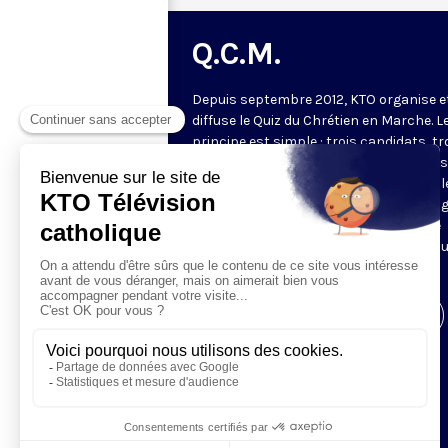
Q.C.M.
Depuis septembre 2012, KTO organise e
diffuse le Quiz du Chrétien en Marche. L
principe est simple : trois candidats, tr
manches. Les deux premières manches
jeu permettent de choisir les deux meil
candidats pour la manche finale. Le ga
de l'émission revient à la fin du mois se
confronter à deux autres gagnants po
tenter de gagner le lot majeur.
Visiter la page de l'émission