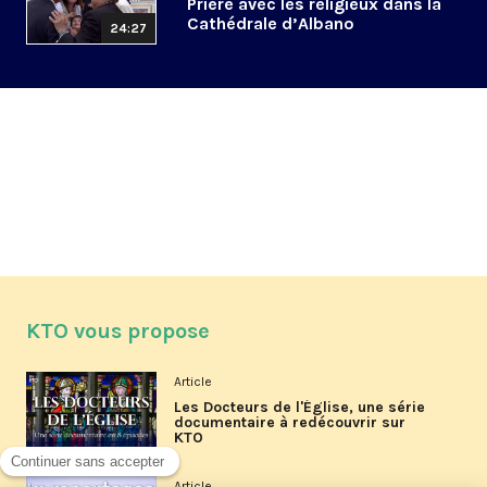
Prière avec les religieux dans la
Cathédrale d’Albano
24:27
KTO vous propose
Article
Les Docteurs de l'Église, une série
documentaire à redécouvrir sur
KTO
Article