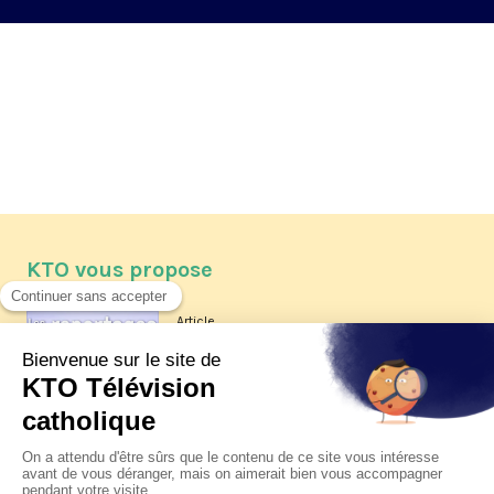
KTO vous propose
Article
Les reportages d'été 2026 de KTO
Article
La visite pastorale du pape Léon
XIV à Assise à suivre sur KTO le
jeudi 6 août