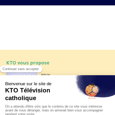
KTO vous propose
Article
Les reportages d'été 2026 de KTO
Article
La visite pastorale du pape Léon
XIV à Assise à suivre sur KTO le
jeudi 6 août