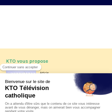
KTO vous propose
Article
Les reportages d'été 2026 de KTO
Article
La visite pastorale du pape Léon
XIV à Assise à suivre sur KTO le
jeudi 6 août