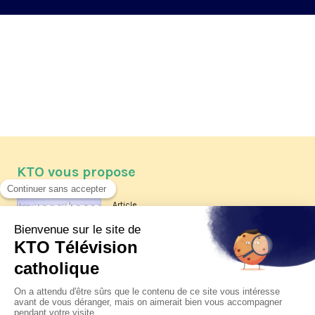
KTO vous propose
Article
Les reportages d'été 2026 de KTO
Article
La visite pastorale du pape Léon
XIV à Assise à suivre sur KTO le
jeudi 6 août