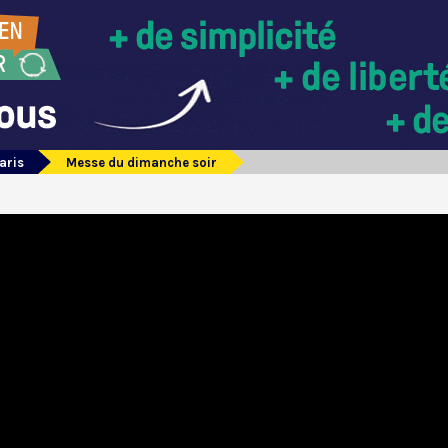
aris
Messe du dimanche soir