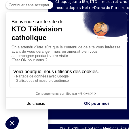
Chaque jour à 18h, KTO filme et retrans
messe depuis Notre-Dame de Paris rouv
Les textes des Vêpres et de la messe so
presque toujours ceux qu’indiquent le s
www.aelf.org
.
Visiter la page de l'émission
© KTO 2026 —
Contact
—
Mentions légal