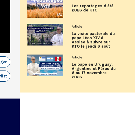
Les reportages d'été
2026 de KTO
Article
La visite pastorale du
pape Léon XIV à
Assise à suivre sur
KTO le jeudi 6 août
Article
ager
Le pape en Uruguay,
Argentine et Pérou du
6 au 17 novembre
list
2026