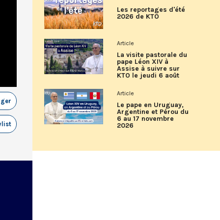
Les reportages d'été
2026 de KTO
Article
La visite pastorale du
pape Léon XIV à
Assise à suivre sur
KTO le jeudi 6 août
Article
ager
Le pape en Uruguay,
Argentine et Pérou du
6 au 17 novembre
list
2026