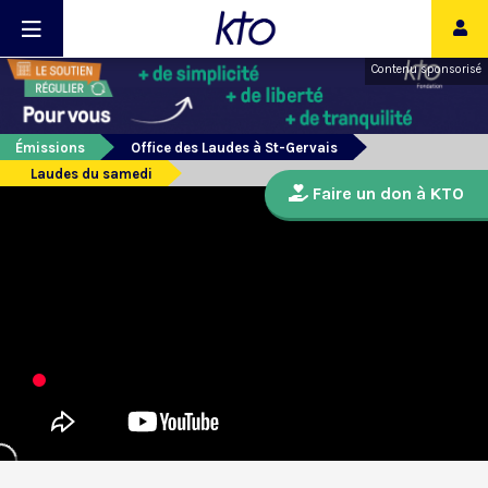
Contenu sponsorisé
Émissions
Office des Laudes à St-Gervais
Laudes du samedi
Faire un don à KTO