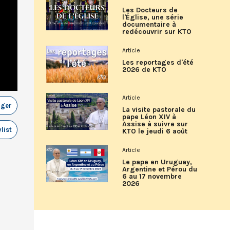
Les Docteurs de
l'Église, une série
documentaire à
redécouvrir sur KTO
Article
Les reportages d'été
2026 de KTO
Article
ager
La visite pastorale du
pape Léon XIV à
Assise à suivre sur
list
KTO le jeudi 6 août
Article
Le pape en Uruguay,
Argentine et Pérou du
6 au 17 novembre
2026