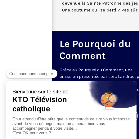
devenue la Sainte Patronne des jeun
Une coutume qui se perd ? Pas sûr..
Le Pourquoi du
Comment
Grâce au Pourquoi du Comment, une
émission présentée par Loïc Landrau, 
à la découverte de l’origine de tous ces
éléments de notre environnement cultu
Le vendredi soir à 21h30 ; 5 minutes.
Visiter la page de l'émission