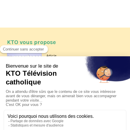
KTO vous propose
Article
Les reportages d'été 2026 de KTO
Article
La visite pastorale du pape Léon
XIV à Assise à suivre sur KTO le
jeudi 6 août
Article
Le pape en Uruguay, Argentine et
Pérou du 6 au 17 novembre 2026