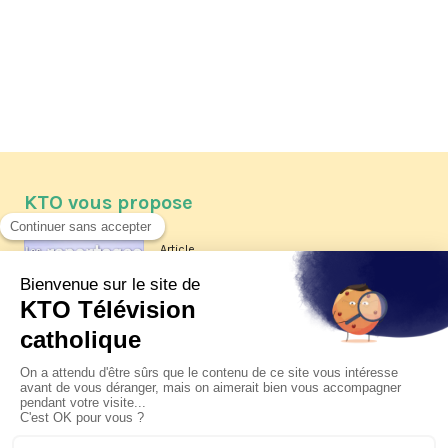
KTO vous propose
Article
Les reportages d'été 2026 de KTO
Article
La visite pastorale du pape Léon
XIV à Assise à suivre sur KTO le
jeudi 6 août
Article