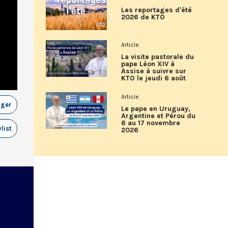
Les reportages d'été
2026 de KTO
Article
La visite pastorale du
pape Léon XIV à
Assise à suivre sur
KTO le jeudi 6 août
Article
ager
Le pape en Uruguay,
Argentine et Pérou du
6 au 17 novembre
list
2026